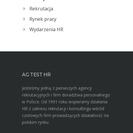
Rekrutacja
Rynek pracy
Wydarzenia HR
AG TEST HR
Jesteśmy jedną z pierwszych agencji
rekrutacyjnych i firm doradztwa personalnego
w Polsce. Od 1991 roku wspieramy działania
HR z zakresu rekrutacji i konsultingu wśród
czołowych firm prowadzących działalność na
polskim rynku.