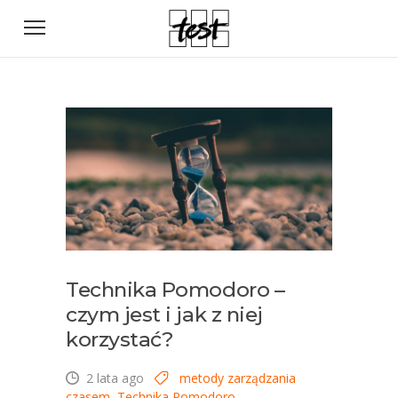
Technika Pomodoro –
czym jest i jak z niej
korzystać?
2 lata ago
metody zarządzania
czasem
,
Technika Pomodoro