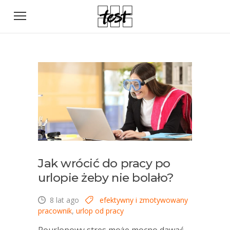
Jak wrócić do pracy po
urlopie żeby nie bolało?
8 lat ago
efektywny i zmotywowany
pracownik
,
urlop od pracy
Pourlopowy stres może mocno dawać