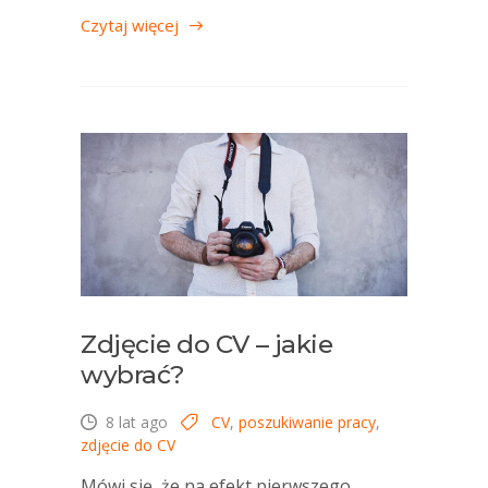
Czytaj więcej
Zdjęcie do CV – jakie
wybrać?
8 lat ago
CV
,
poszukiwanie pracy
,
zdjęcie do CV
Mówi się, że na efekt pierwszego