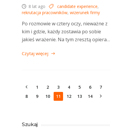
8 lat ago
candidate experience
,
rekrutacja pracowników
,
wizerunek firmy
Po rozmowie w cztery oczy, nieważne z
kim i gdzie, każdy zostawia po sobie
jakieś wrażenie. Na tym zresztą opiera…
Czytaj więcej
1
2
3
4
5
6
7
8
9
10
11
12
13
14
Szukaj