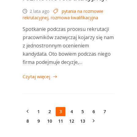
2 lata ago
pytania na rozmowie
rekrutacyjnej
,
rozmowa kwalifikacyjna
Spotkanie podczas procesu rekrutacji
pracowników zazwyczaj kojarzy się nam
z jednostronnym ocenieniem
kandydata. Oto bowiem podczas niego
firma podejmuje decyzje,…
Czytaj więcej
1
2
3
4
5
6
7
8
9
10
11
12
13