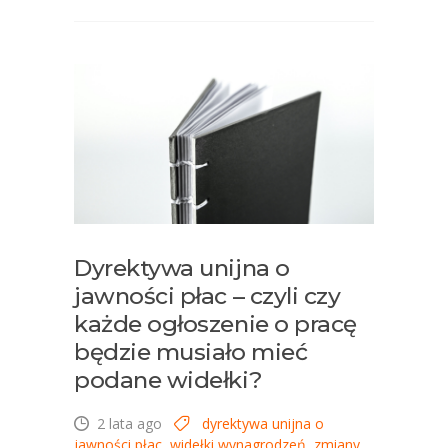
Dyrektywa unijna o
jawności płac – czyli czy
każde ogłoszenie o pracę
będzie musiało mieć
podane widełki?
2 lata ago
dyrektywa unijna o
jawności płac
,
widełki wynagrodzeń
,
zmiany