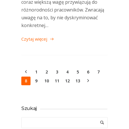
coraz większą wagę przywiązują do
różnorodności pracowników. Zwracają
uwagę na to, by nie dyskryminować
konkretnej…
Czytaj więcej
1
2
3
4
5
6
7
8
9
10
11
12
13
Szukaj