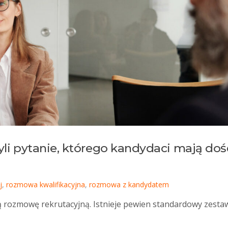
yli pytanie, którego kandydaci mają doś
j
,
rozmowa kwalifikacyjna
,
rozmowa z kandydatem
ą rozmowę rekrutacyjną. Istnieje pewien standardowy zesta