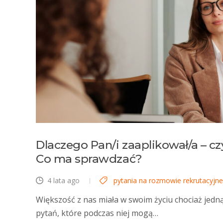
Dlaczego Pan/i zaaplikował/a – cz
Co ma sprawdzać?
4 lata ago
pytania na rozmowie rekrutacyjne
Większość z nas miała w swoim życiu chociaż jedn
pytań, które podczas niej mogą…