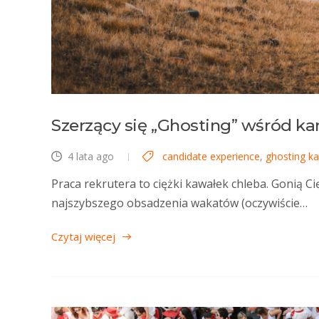
Szerzący się „Ghosting” wśród ka
4 lata ago
candidate experience
,
ghosting k
Praca rekrutera to ciężki kawałek chleba. Gonią Cię
najszybszego obsadzenia wakatów (oczywiście…
Czytaj więcej